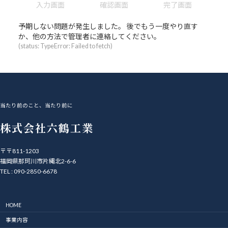
現
現
現
入力画面
確認画面
完了画面
在
在
在
表
表
表
予期しない問題が発生しました。 後でもう一度やり直す
示
示
示
か、他の方法で管理者に連絡してください。
さ
さ
さ
(status: TypeError: Failed to fetch)
れ
れ
れ
て
て
て
い
い
い
る
る
る
画
画
画
面
面
面
当たり前のこと、当たり前に
で
で
で
株式会社六鶴工業
す。
す。
す。
〒〒811-1203
福岡県那珂川市片縄北2-6-6
TEL : 090-2850-6678
HOME
事業内容