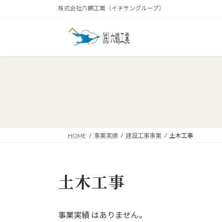
コ
ナ
株式会社六鶴工業（イチサングループ）
ン
ビ
テ
ゲ
ン
ー
ツ
シ
へ
ョ
ス
ン
キ
に
ッ
移
プ
動
HOME
事業実績
建設工事事業
土木工事
土木工事
事業実績 はありません。